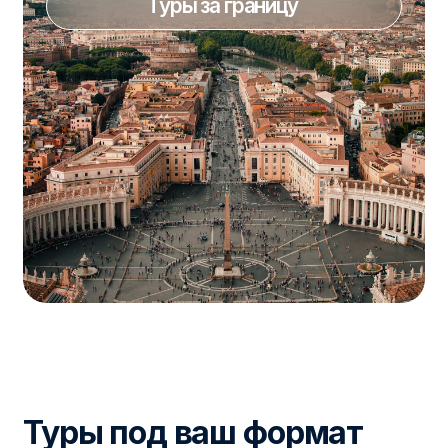
Туры под ваш формат
отдыха
Мы составляем индивидуальные
туры под разные форматы
отдыха — от коротких поездок
на выходные до полноценных
отпусков.
Это могут быть путешествия по России
или за границу, поездки на море, экскурсионные
маршруты, романтические туры, семейный