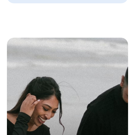
Организуем
индивидуальное
путешествие
для вас
Подберём маршрут, программу и даты
под ваши пожелания. Быстро оформим
путешествие и поможем на каждом этапе.
Оставить заявку
Полезные подборки