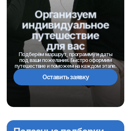
и идеи
для путешествий
Делимся готовыми маршрутами, советами,
идеями для отдыха и актуальными турами.
Без спама — только полезная информация.
Подписаться на Телеграм
Подписаться на Макс
Туры
Туры по категориям
по направлению
на Новый год