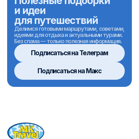
по Казани
Масленица
по Татарстану
День учителя
по России
Места поэтов
за Границу
Производственные
День Победы
Школьные лагеря
Индивидуальные туры
Для школ
О нас
Контакты
+7 (967) 378-77-20
+7 (939) 734-19-00
+7 (843) 526-05-35
mk-travel2006@mail.ru
г.Казань, ул. Парижской Коммуны, 14,
офис 4Б
Мы в реестре туроператоров
РТО 012995