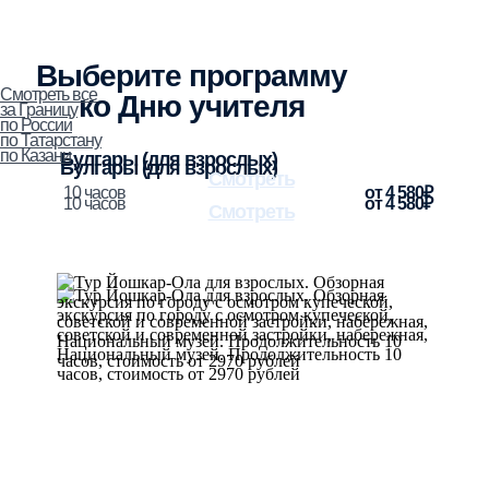
Выберите программу
Смотреть все
ко Дню учителя
за Границу
по России
по Татарстану
по Казани
Булгары (для взрослых)
Булгары (для взрослых)
Смотреть
10 часов
от 4 580₽
10 часов
от 4 580₽
Смотреть