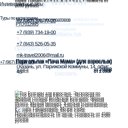
учителя
Индивидуальные туры
Туры по категориям
Соберём программу с комфортным
Мы в реестре туроператоров
+7 (967) 378-77-20
РТО 012995
маршрутом, экскурсиями и тематическими
площадками.
+7 (939) 734-19-00
Подобрать тур
+7 (843) 526-05-35
Подобрать тур
mk-travel2006@mail.ru
Парк альпак «Пача Мама» (для взрослых)
Парк альпак «Пача Мама» (для взрослых)
+7 (967) 378-77-20
Смотреть
г.Казань, ул. Парижской Коммуны, 14, офис
4 часа
от 2 090₽
4 часа
4Б
от 2 090₽
Смотреть