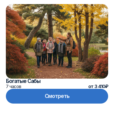
Тетюши — «Ожившая история» (с горой
Вшиха)
10 часов
от 5 050₽
Смотреть