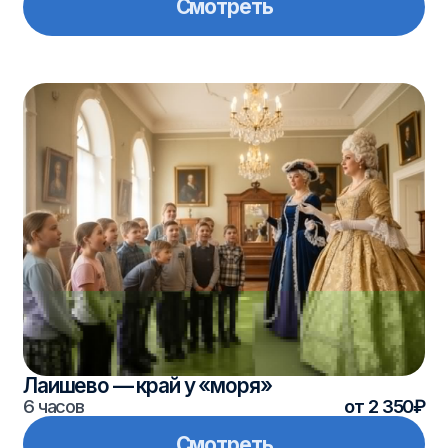
Лаишево — край у «моря»
6 часов
от 2 350₽
Смотреть