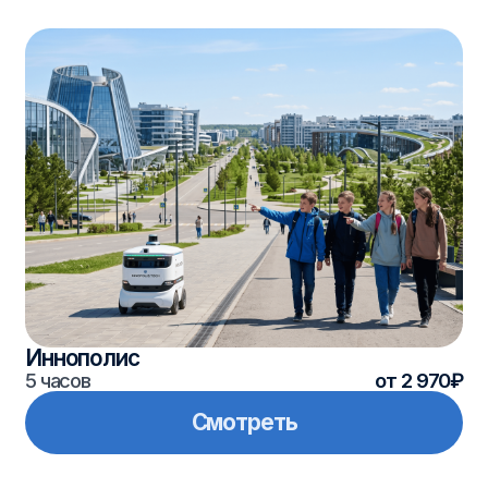
Кырлай — Тукай
7-8 часов
от 2 160₽
Смотреть