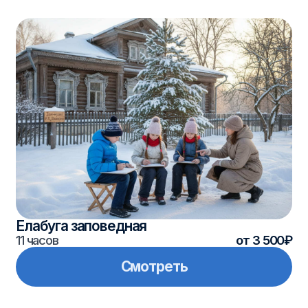
Камское Устье (виноградник, музей, гора
Лобач)
10 часов
от 2 640₽
Смотреть
Иннополис
5 часов
от 2 970₽