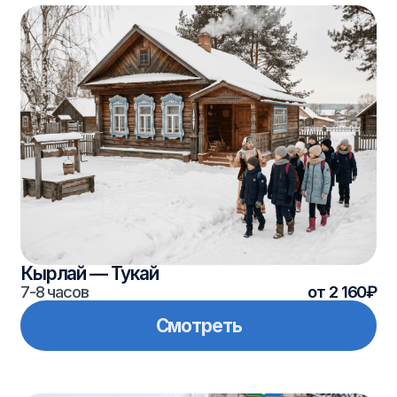
Тетюши — «Ожившая история»
(с усадьбой Молоствовых)
10 часов
от 5 970₽
Смотреть