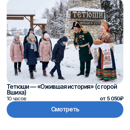
В гости — в купеческий Чистополь
10 часов
от 4 490₽
Смотреть
4
5