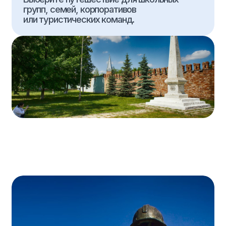
Индивидуальные туры
Для школ
О нас
Контакты
+7 (967) 378-77-20
+7 (939) 734-19-00
+7 (843) 526-05-35
mk-travel2006@mail.ru
г.Казань, ул. Парижской Коммуны, 14,
офис 4Б
Мы в реестре туроператоров
РТО 012995