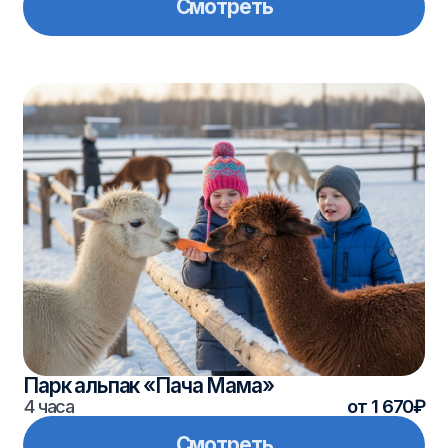
Остров-град Свияжск + Музей
археологического дерева
6 часов
от 2 970₽
Смотреть