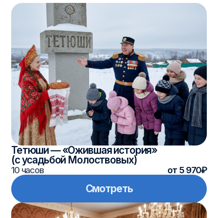
Елабуга заповедная (с ночёвкой)
2 дня/1 ночь
от 10 430₽
Смотреть
1
2
3
Откройте Татарстан —
природу, культуру
и древние города
Татарстан — регион с богатой
историей, яркими традициями
и удивительными природными
местами.