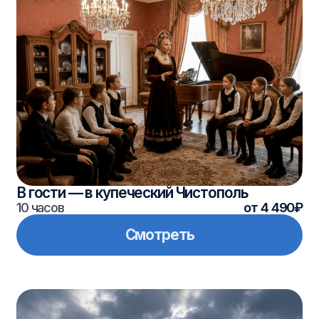
Мы предлагаем туры в Болгар, Свияжск,
Елабугу, Чистополь, древние сёла
и заповедные территории.
Маршруты включают музеи, экскурсии,
мастер-классы, этно-программы
и знакомство с культурой народов
Поволжья.
Выберите путешествие для
школьных
групп, семей, корпоративов
или
туристических команд.