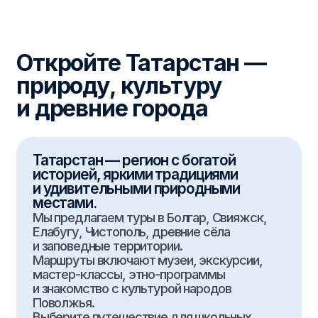
Подобрать тур
Туры
Туры по категориям
по направлению
на Новый год
по Казани
Масленица
по Татарстану
День учителя
по России
Места поэтов
за Границу
Производственные
День Победы
Школьные лагеря