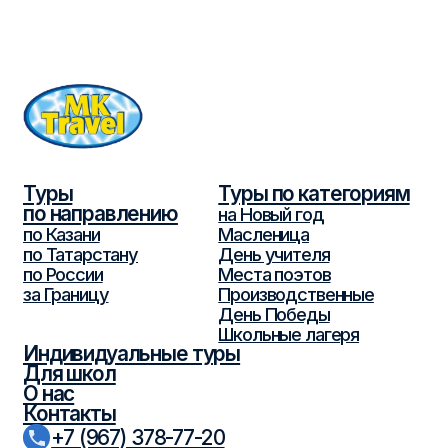
по России
Места поэтов
за Границу
Производственные
День Победы
Школьные лагеря
Индивидуальные туры
Для школ
О нас
Контакты
+7 (967) 378-77-20
+7 (939) 734-19-00
+7 (843) 526-05-35
mk-travel2006@mail.ru
г.Казань, ул. Парижской Коммуны, 14,
офис 4Б
Мы в реестре туроператоров
РТО 012995