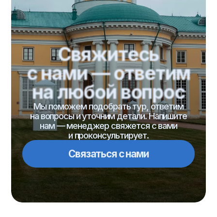
Мы поможем подобрать тур, ответим
на вопросы и уточним детали. Напишите
нам — менеджер свяжется с вами
и проконсультирует.
Связаться с нами
Туры
Туры по категориям
по направлению
на Новый год
по Казани
Масленица
по Татарстану
День учителя