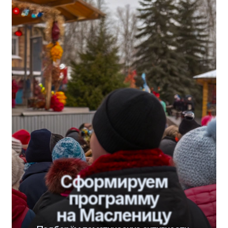
Туры
Туры по категориям
по направлению
на Новый год
по Казани
Масленица
по Татарстану
День учителя
по России
Места поэтов
за Границу
Производственные
День Победы
Школьные лагеря
Индивидуальные туры
Для школ
О нас
Контакты
+7 (967) 378-77-20