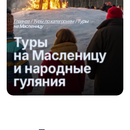
Главная
/
Туры по категориям
/
Туры
на Масленицу
Туры
на Масленицу
и народные
гуляния
Программы
на Масленицу