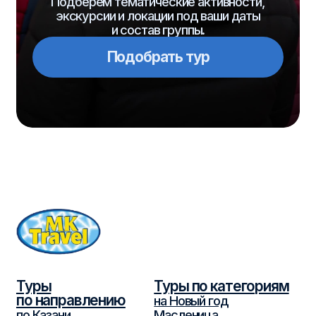
+7 (939) 734-19-00
+7 (843) 526-05-35
mk-travel2006@mail.ru
г.Казань, ул. Парижской Коммуны, 14,
офис 4Б
Мы в реестре туроператоров
РТО 012995