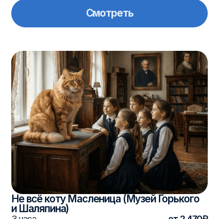
Не всё коту Масленица (Музей Горького
и Шаляпина)
2
3
4
5
3 часа
от 2 470₽
Смотреть
1
Масленичные
программы для групп
Масленица — яркие народные
гуляния, интерактивы, блины, игры
и традиции.
Мы предлагаем маршруты по Казани,
Татарстану и соседним регионам:
с мастер-классами, тематическими