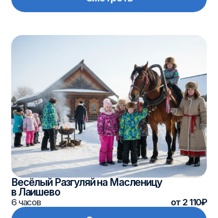
Весёлый Разгуляй на Масленицу
в Лаишево
6 часов
от 2 110₽
Смотреть