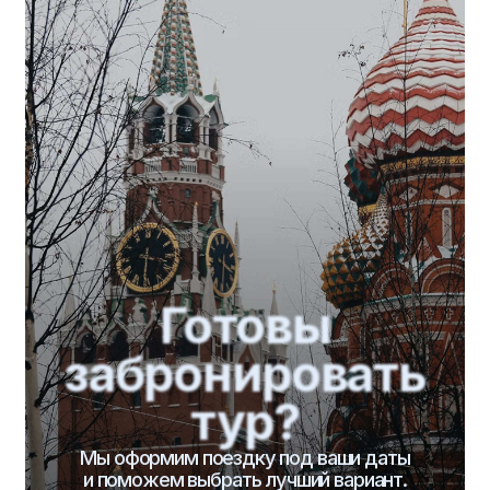
Туры
Туры по категориям
по направлению
на Новый год
по Казани
Масленица
по Татарстану
День учителя
по России
Места поэтов
за Границу
Производственные
День Победы
Школьные лагеря
Индивидуальные туры
Для школ
О нас
Контакты
+7 (967) 378-77-20
+7 (939) 734-19-00
+7 (843) 526-05-35
mk-travel2006@mail.ru
г.Казань, ул. Парижской Коммуны, 14,
офис 4Б
Мы в реестре туроператоров