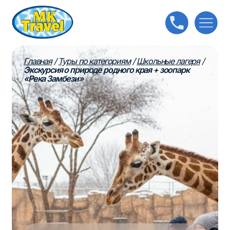
Главная
/
Туры по категориям
/
Школьные лагеря
/
Экскурсия о природе родного края + зоопарк
«Река Замбези»
Экскурсия о природе
родного края + зоопарк