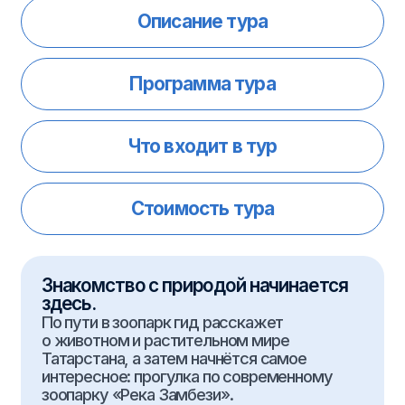
Что входит в тур
Стоимость тура
Знакомство с природой начинается
здесь.
По пути в зоопарк гид расскажет
о животном и растительном мире
Татарстана, а затем начнётся самое
интересное: прогулка по современному
зоопарку «Река Замбези».
Вы увидите жирафов, антилоп, обезьян
и многих других обитателей Африки,
не выезжая за пределы республики.
Экскурсия идеально подходит
для младших школьников.
Длительность: 3 часа
Тип тура: Экскурсия
Минимальная группа: 30 человек