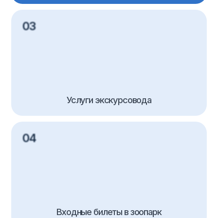
Входные билеты в зоопарк
Количество человек
30+2
1 430₽
Доплата за взрослого в составе группе: 300₽/
чел. (+к стоимости программы)
Стоимость указана на одного человека
Что говорят наши
клиенты